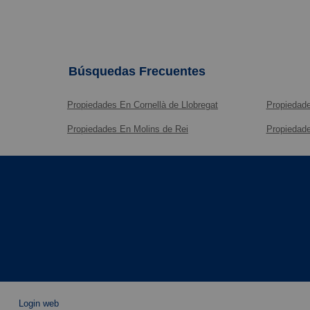
Búsquedas Frecuentes
Propiedades En Cornellà de Llobregat
Propiedade
Propiedades En Molins de Rei
Propiedade
Login web