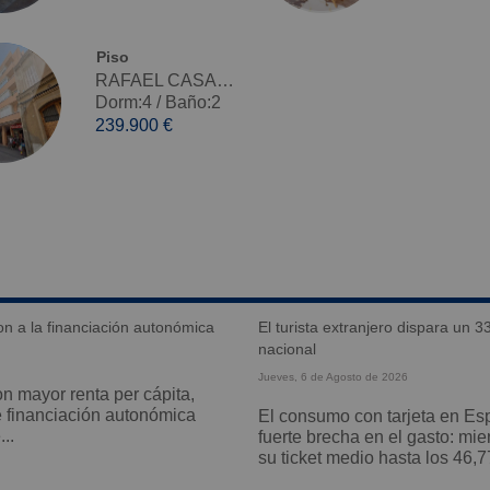
Piso
RAFAEL CASANOVA, Molins de Rei - Venta
Dorm:4
/
Baño:2
239.900 €
on a la financiación autonómica
el turista extranjero dispara un 33% su gasto en verano ante el recorte del consumidor
nacional
Jueves, 6 de Agosto de 2026
e financiación autonómica
El consumo con tarjeta en España ha arrancado el verano marcado por una
..
fuerte brecha en el gasto: mie
su ticket medio hasta los 46,77