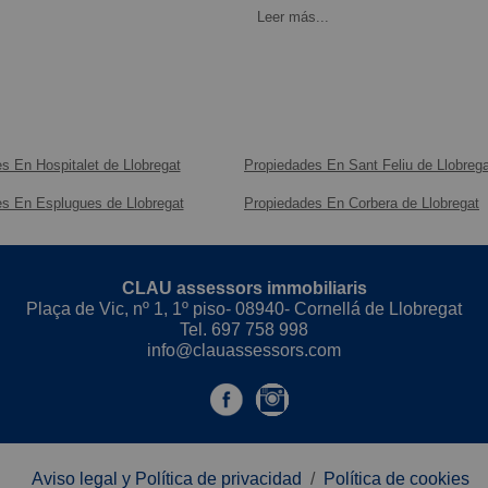
Leer más...
s En Hospitalet de Llobregat
Propiedades En Sant Feliu de Llobrega
s En Esplugues de Llobregat
Propiedades En Corbera de Llobregat
CLAU assessors immobiliaris
Plaça de Vic, nº 1, 1º piso- 08940- Cornellá de Llobregat
Tel.
697 758 998
info@clauassessors.com
Aviso legal y Política de privacidad
/
Política de cookies