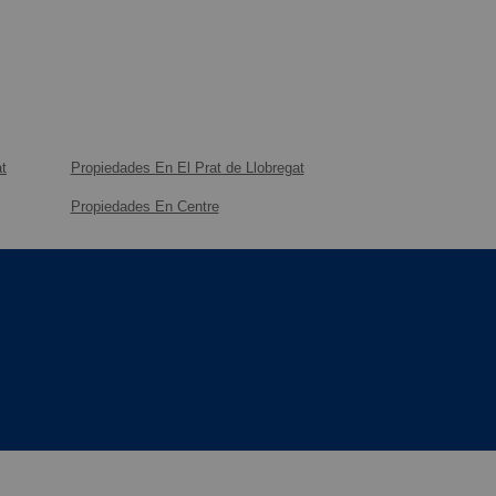
t
Propiedades En El Prat de Llobregat
Propiedades En Centre