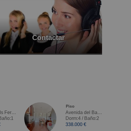
Contactar
Piso
Paseo dels Ferrocarrils Catalans, Riera - Venta
Avenida del Baix Llobregat, Centre - Venta
Baño:1
Dorm:4
/
Baño:2
€
338.000 €