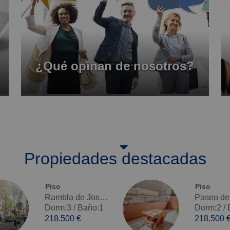
¿Qué opinan de nosotros?
Propiedades destacadas
Piso
Piso
Rambla de Josep Anselm Clavé, Centre - Venta
Dorm:3
/
Baño:1
Dorm:2
/
218.500 €
218.500 