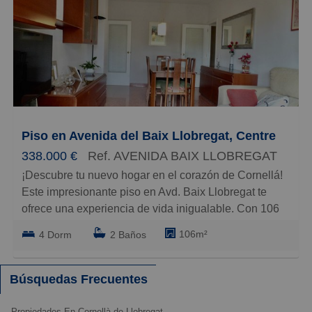
de ser totalmente exterior y con muchisima luz.
Claudio Huguet. ¡Tu nuevo hogar te espera!
Para mas informacion ver fotografias y video de
distribucion o bien llamar y preguntar por Claudio
Huguet.
Piso en Avenida del Baix Llobregat, Centre
338.000 €
Ref. AVENIDA BAIX LLOBREGAT
¡Descubre tu nuevo hogar en el corazón de Cornellá!
Este impresionante piso en Avd. Baix Llobregat te
ofrece una experiencia de vida inigualable. Con 106
m² construidos y 100 m² útiles, dispone de 3
106m²
4 Dorm
2 Baños
dormitorios amplios ( antes 4 dormitorios, se puede
recuperar habitacion sin obras mayores ) y 2 baños
modernos, ideales para familias o parejas que buscan
Búsquedas Frecuentes
espacio y comodidad. El gran salón comedor, con
salida a un balcón con vistas, es perfecto para
Propiedades En Cornellà de Llobregat