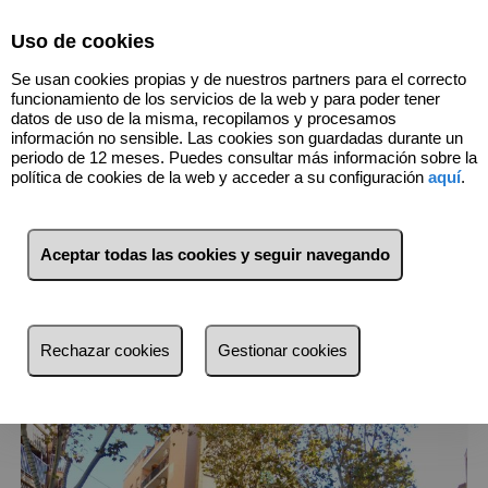
Select Language
▼
Uso de cookies
Se usan cookies propias y de nuestros partners para el correcto
funcionamiento de los servicios de la web y para poder tener
datos de uso de la misma, recopilamos y procesamos
información no sensible. Las cookies son guardadas durante un
periodo de 12 meses. Puedes consultar más información sobre la
política de cookies de la web y acceder a su configuración
aquí
.
3
Inmuebles
Centre (Barcelona)
Aceptar todas las cookies y seguir navegando
Lista
Mapa
Filtros
Rechazar cookies
Gestionar cookies
más reciente
más reciente
Menos reciente
Baratos