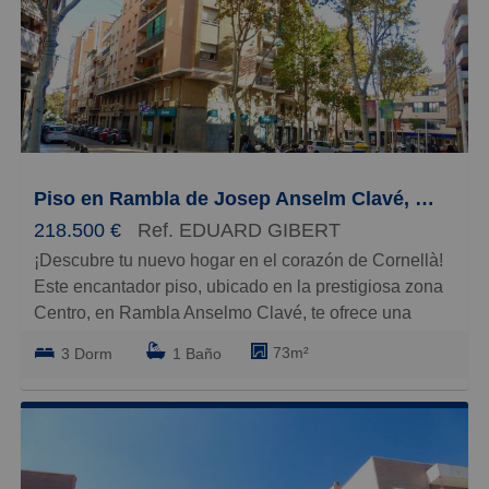
Caros
Pequeños
Grandes
Piso en Rambla de Josep Anselm Clavé, Centre
218.500 €
Ref. EDUARD GIBERT
¡Descubre tu nuevo hogar en el corazón de Cornellà!
Este encantador piso, ubicado en la prestigiosa zona
Centro, en Rambla Anselmo Clavé, te ofrece una
combinación perfecta de comodidad y estilo. Con 73
73m²
3 Dorm
1 Baño
m² construidos y 68 m² útiles, dispone de tres
habitaciones, dos de ellas dobles y una individual,
ideales para adaptarse a tus necesidades. El salón
comedor exterior te brinda un espacio luminoso y
acogedor, perfecto para disfrutar de momentos