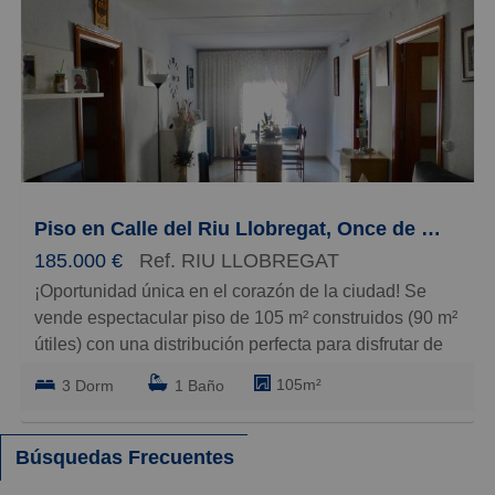
Baratos
Caros
Pequeños
Grandes
Piso en Calle del Riu Llobregat, Once de Septiembre - Sant Jordi
185.000 €
Ref. RIU LLOBREGAT
¡Oportunidad única en el corazón de la ciudad! Se
vende espectacular piso de 105 m² construidos (90 m²
útiles) con una distribución perfecta para disfrutar de
cada rincón. Este segundo piso sin ascensor, pero con
105m²
3 Dorm
1 Baño
acceso cómodo, cuenta con tres amplias habitaciones
dobles, ideales para familias o para quienes buscan
espacio adicional. El gran salón comedor es el lugar
Búsquedas Frecuentes
perfecto para reuniones y momentos de relax, con