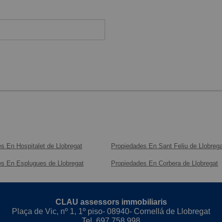
s En Hospitalet de Llobregat
Propiedades En Sant Feliu de Llobrega
s En Esplugues de Llobregat
Propiedades En Corbera de Llobregat
CLAU assessors immobiliaris
Plaça de Vic, nº 1, 1º piso- 08940- Cornellá de Llobregat
Tel.
697 758 998