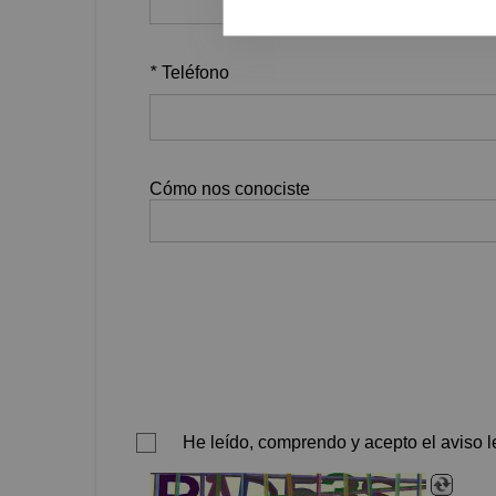
*
Teléfono
Cómo nos conociste
He leído, comprendo y acepto el aviso le