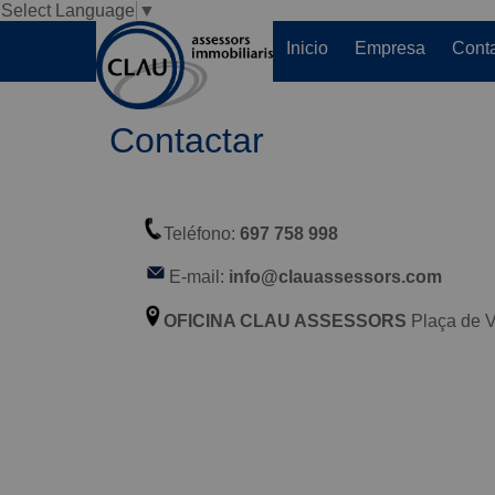
Select Language
▼
Inicio
Empresa
Conta
Contactar
Teléfono:
697 758 998
E-mail:
info@clauassessors.com
OFICINA CLAU ASSESSORS
Plaça de 