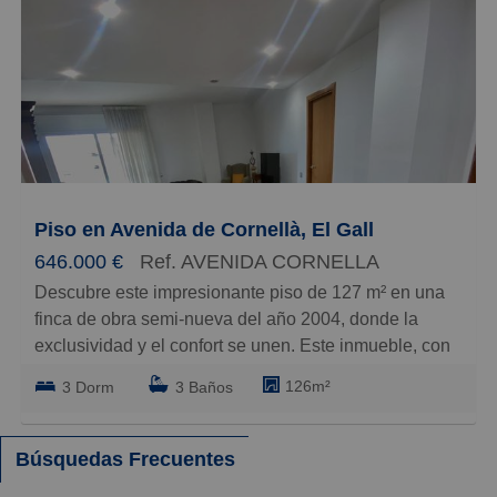
Baratos
Caros
Pequeños
Grandes
Piso en Avenida de Cornellà, El Gall
646.000 €
Ref. AVENIDA CORNELLA
Descubre este impresionante piso de 127 m² en una
finca de obra semi-nueva del año 2004, donde la
exclusividad y el confort se unen. Este inmueble, con
calidades excelentes, ofrece una distribución inusual
126m²
3 Dorm
3 Baños
que maximiza cada rincón. Con tres habitaciones, dos
de ellas dobles con baño en suite, y una habitación
individual, es ideal para familias que buscan espacio
Búsquedas Frecuentes
y comodidad. Además, cuenta con un tercer baño